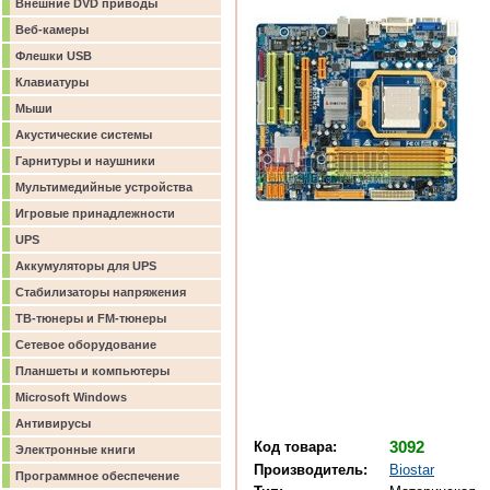
Внешние DVD приводы
Веб-камеры
Флешки USB
Клавиатуры
Мыши
Акустические системы
Гарнитуры и наушники
Мультимедийные устройства
Игровые принадлежности
UPS
Аккумуляторы для UPS
Стабилизаторы напряжения
ТВ-тюнеры и FM-тюнеры
Сетевое оборудование
Планшеты и компьютеры
Microsoft Windows
Антивирусы
Код товара:
3092
Электронные книги
Производитель:
Biostar
Программное обеспечение