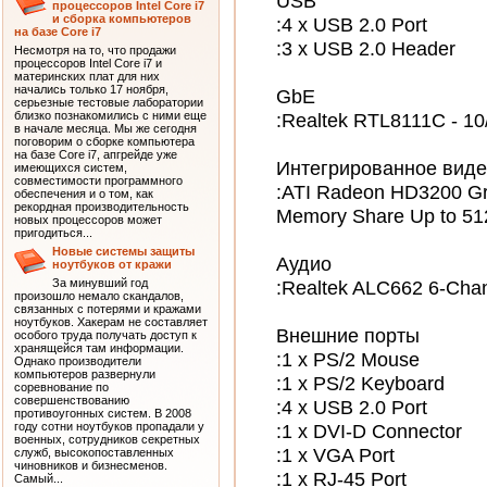
USB
процессоров Intel Core i7
и сборка компьютеров
:4 x USB 2.0 Port
на базе Core i7
:3 x USB 2.0 Header
Несмотря на то, что продажи
процессоров Intel Core i7 и
материнских плат для них
начались только 17 ноября,
GbE
серьезные тестовые лаборатории
:Realtek RTL8111C - 10
близко познакомились с ними еще
в начале месяца. Мы же сегодня
поговорим о сборке компьютера
на базе Core i7, апгрейде уже
Интегрированное виде
имеющихся систем,
совместимости программного
:ATI Radeon HD3200 Gr
обеспечения и о том, как
рекордная производительность
Memory Share Up to 5
новых процессоров может
пригодиться...
Новые системы защиты
Аудио
ноутбуков от кражи
:Realtek ALC662 6-Cha
За минувший год
произошло немало скандалов,
связанных с потерями и кражами
ноутбуков. Хакерам не составляет
Внешние порты
особого труда получать доступ к
хранящейся там информации.
:1 x PS/2 Mouse
Однако производители
компьютеров развернули
:1 x PS/2 Keyboard
соревнование по
совершенствованию
:4 x USB 2.0 Port
противоугонных систем. В 2008
:1 x DVI-D Connector
году сотни ноутбуков пропадали у
военных, сотрудников секретных
:1 x VGA Port
служб, высокопоставленных
чиновников и бизнесменов.
:1 x RJ-45 Port
Самый...