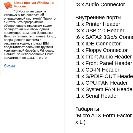
Linux против Windows в
:3 x Audio Connector
России
"В России не Linux, а
Windows была бесплатной
Внутренние порты
операционной системой" Принято
считать, что программное
:1 x Printer Header
обеспечение с открытым кодом
:3 x USB 2.0 Header
обладает как минимум одним
преимуществом: оно бесплатно.
:6 x SATA2 3Gb/s Conn
Действительность сложнее. Linux,
операционная система с
:1 x IDE Connector
открытым кодом, в руках IBM
представляет собой инструмент
:1 x Floppy Connector
конкурентной борьбы с Windows.
Платить за использование Linux
:1 x Front Audio Header
придется, и не факт, что это...
:1 x Front Panel Header
Архив
:1 x CD-IN Header
:1 x S/PDIF-OUT Heade
:1 x CPU FAN Header
:1 x System FAN Heade
:1 x Serial Header
Габариты
:Micro ATX Form Factor
x L )