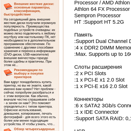
Processor / AMD Athlon
Внешние жесткие диски:
основные параметры,
Athlon 64 FX Processor
классификация,
Sempron Processor
быстродействие
На сегодняшний день внешние
HT :Support HT 5.2G
жесткие диски получили огромную
популярность. Преимущества
подобных устройств очевидны: их
Память
можно легко подключить к любому
ноутбуку или настольному ПК, нет
:Support Dual Channel
необходимости в дополнительном
программном обеспечении. По
:4 x DDR2 DIMM Memor
сравнению с другими способами
хранения и переноса информации
:Max. Supports up to 
(DVD-диски, USB-накопители)
внешние винчестеры гораздо
более удобны и практичны. При
этом не...
Слоты расширения
Рекомендации по
:2 x PCI Slots
выбору и покупке
принтеров
:1 x PCI-E x1 2.0 Slot
Вам вдруг понадобилось купить
:1 x PCI-E x16 2.0 Slot
принтер, но вы не знаете, какой
именно вам нужен? Нет проблем -
сейчас попробуем разобраться и
с этим вопросом. Как обычно,
Коннекторы
вначале честно спрашиваем себя
- а зачем он нам? Это поможет
:6 x SATA2 3Gb/s Conn
определиться с типом принтера.
Офисное использование,
:1 x IDE Connector
домашнее, копирование, печать
:Support SATA RAID: 0,
фотографий - для всего этого есть
более или менее подходящие
устройства. И чтобы узнать, что...
Обзор четырехъядерных