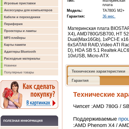
Тип:
Материнская
Игровые приставки
плата
Модель:
TA780G M2+
Аксессуары для компьютеров
Гарантия:
36 мес.
Кабели и переходники
Периферия
Материнская плата BIOSTAR
Проекторы и лампы
X4), AMD780G/SB700, HT 5
MP3 плейеры
Dual(Max16Gb), 1xPCI-E x16,
6xSATAII RAID,Video ATI R
Карты памяти
D), HDA SB 5.1 Realtek ALC6
Адаптеры Bluetooth
10xUSB, Micro-ATX
Расходные материалы
Новинки
Технические характеристики
Популярные товары
Гарантия
Технические хар
Чипсет :AMD 780G / S
Поддерживаемые
про
:AMD Phenom X4 / AMD 