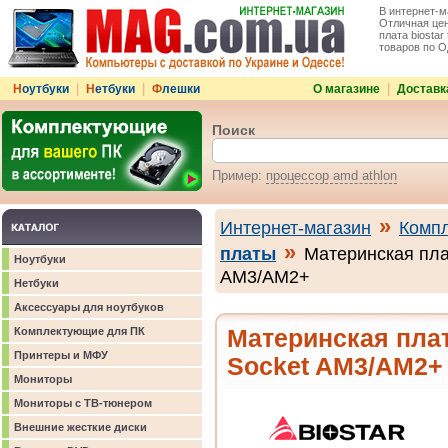
В интернет-м
Отличная цен
плата biosta
товаров по О
|
|
|
Н
оутбуки
Н
етбуки
Ф
лешки
О магазине
Доставк
Поиск
Пример:
процессор amd athlon
»
Интернет-магазин
Комп
»
платы
Материнская пла
Ноутбуки
AM3/AM2+
Нетбуки
Аксессуары для ноутбуков
Комплектующие для ПК
Материнская пла
Принтеры и МФУ
Socket AM3/AM2+
Мониторы
Мониторы с ТВ-тюнером
Внешние жесткие диски