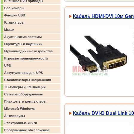
Внешние DVD приводы
Веб-камеры
Флешки USB
Кабель HDMI-DVI 10м Gem
Клавиатуры
Мыши
Акустические системы
Гарнитуры и наушники
Мультимедийные устройства
Игровые принадлежности
UPS
Аккумуляторы для UPS
Стабилизаторы напряжения
ТВ-тюнеры и FM-тюнеры
Сетевое оборудование
Планшеты и компьютеры
Microsoft Windows
Кабель DVI-D Dual Link 1
Антивирусы
Электронные книги
Программное обеспечение