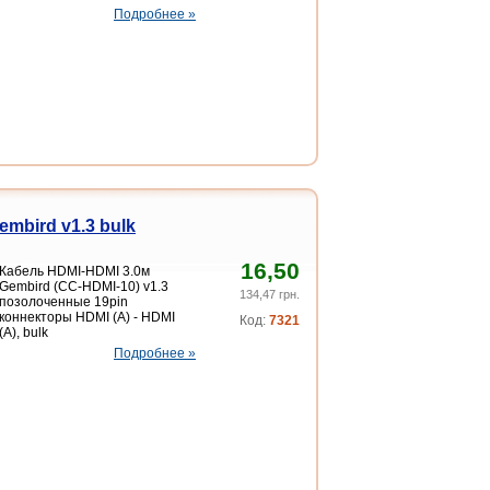
Подробнее »
mbird v1.3 bulk
16,50
Кабель HDMI-HDMI 3.0м
Gembird (СС-HDMI-10) v1.3
134,47 грн.
позолоченные 19pin
коннекторы HDMI (A) - HDMI
Код:
7321
(A), bulk
Подробнее »