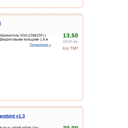
d
13,50
Удлинитель VGA (15М/15F) с
ферритовыми кольцами 1.8 м
110,03 грн.
Подробнее »
Код:
7327
embird v1.3
30,00
Кабель HDMI-HDMI 10м