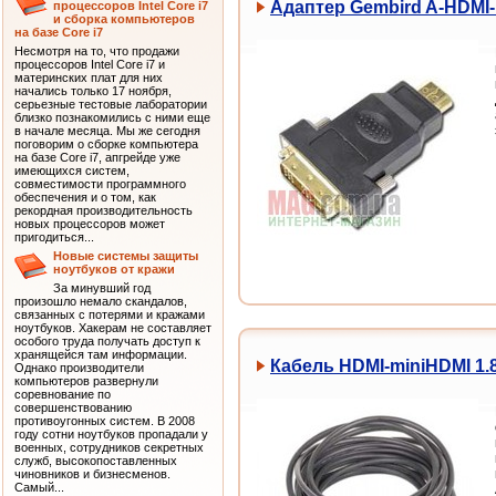
Адаптер Gembird A-HDMI-
процессоров Intel Core i7
и сборка компьютеров
на базе Core i7
Несмотря на то, что продажи
процессоров Intel Core i7 и
материнских плат для них
начались только 17 ноября,
серьезные тестовые лаборатории
близко познакомились с ними еще
в начале месяца. Мы же сегодня
поговорим о сборке компьютера
на базе Core i7, апгрейде уже
имеющихся систем,
совместимости программного
обеспечения и о том, как
рекордная производительность
новых процессоров может
пригодиться...
Новые системы защиты
ноутбуков от кражи
За минувший год
произошло немало скандалов,
связанных с потерями и кражами
ноутбуков. Хакерам не составляет
особого труда получать доступ к
хранящейся там информации.
Кабель HDMI-miniHDMI 1.8
Однако производители
компьютеров развернули
соревнование по
совершенствованию
противоугонных систем. В 2008
году сотни ноутбуков пропадали у
военных, сотрудников секретных
служб, высокопоставленных
чиновников и бизнесменов.
Самый...