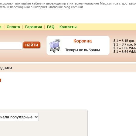
еходники: покупайте
кабели и переходники
в интернет-магазине Mag.com.ua с доставко
бели и переходники в интернет-магазине Mag.com.ua!
|
|
|
|
а
Оплата
Гарантия
FAQ
Контакты
Корзина
$ 1 = 8,15 грн.
$ 1 = 8,7 грн. б
$ 1 = 1,06 WM
Товары не выбраны
$ 1 = 8,64 WM
одники
и