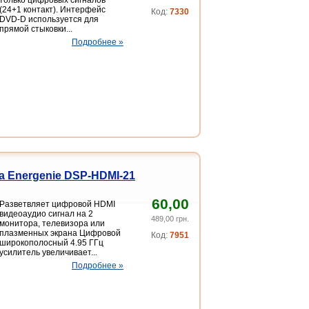
(24+1 контакт). Интерфейс
Код:
7330
DVD-D используется для
прямой стыковки...
Подробнее »
а Energenie DSP-HDMI-21
60,00
Разветвляет цифровой HDMI
видеоаудио сигнал на 2
489,00 грн.
монитора, телевизора или
плазменных экрана Цифровой
Код:
7951
широкополосный 4.95 ГГц
усилитель увеличивает...
Подробнее »