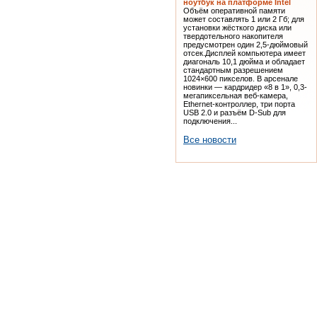
оснащен большой сенсорной
панелью (16:9 HD) с технологией
распознавания жестов двумя
пальцами. ThinkPad EDGE с...
Omni100-5050 - новая модель в
линейке компьютеров-
моноблоков от Hewlett-Packard
Продажи новинки начнутся 22
сентября.Подготовлено по
материалам SlashGear.Алексей
Стародымов Стоимость
описанной модификации
компьютера –– $500. Кроме того, с
компьютером поставляется
фирменная клавиатура и
оптическая мышь.
DreamBook Lite M11 - новый
ноутбук на платформе Intel
Объём оперативной памяти
может составлять 1 или 2 Гб; для
установки жёсткого диска или
твердотельного накопителя
предусмотрен один 2,5-дюймовый
отсек.Дисплей компьютера имеет
диагональ 10,1 дюйма и обладает
стандартным разрешением
1024×600 пикселов. В арсенале
новинки — кардридер «8 в 1», 0,3-
мегапиксельная веб-камера,
Ethernet-контроллер, три порта
USB 2.0 и разъём D-Sub для
подключения...
Все новости