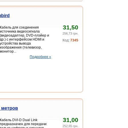
bird
31,50
Кабель для соединения
источника видеосигнала
256,73 грн.
(видеоадаптер, DVD-плэйер и
др.) с интерфейсом HDMI и
Код:
7345
устройства вывода
изображения (телевизор,
монитор...
Подробнее »
0 метров
31,00
Кабель DVI-D Dual Link
предназначен для передачи
252,65 грн.
только цифровых сигналов