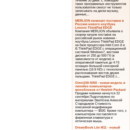
что EasyNote Butterfly s имеет
веб-камеру и аудиосистему с
поддержкой технологии Dolby
Home Theater.
Новинка от Transcend
Information - портативный
CD/DVD-привод Transcend
Он не требует внешнего адаптера
питания, поскольку питание
осуществляется непосредственно
по шине USB от
компьютера.CD/DVD-привод
поставляется с
полнофункциональной копией
программного обеспечения
CyberLink Power2Go, а также с
демоверсией CyberLink
MediaShow, действительной в
течение 30 дней. С помощью
таких программных инструментов
пользователи смогут не только
записывать на диски музыку,
данные,...
MERLION начинает поставки в
Россию нового ноутбука
Lenovo ThinkPad EDGE
Компания MERLION объявила о
скором начале поставок на
российский рынок новинки -
ноутбука Lenovo ThinkPad EDGE
на базе процессора Intel Core i3 и
i5.ThinkPad EDGE с операционной
системой Windows7, жестким
диском от 250 до 500 Гб (в
зависимости от модели) и
оперативной памятью до 4 Гб