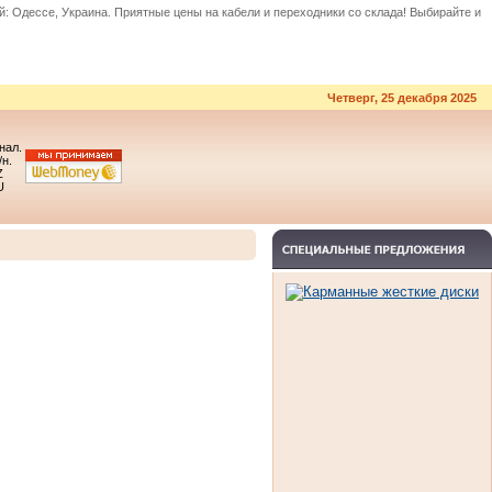
й: Одессе, Украина. Приятные цены на
кабели и переходники
со склада! Выбирайте и
Четверг, 25 декабря 2025
 нал.
/н.
Z
U