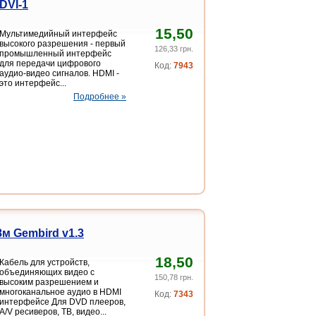
DVI-1
15,50
Мультимедийный интерфейс
высокого разрешения - первый
126,33 грн.
промышленный интерфейс
для передачи цифрового
Код:
7943
аудио-видео сигналов. HDMI -
это интерфейс...
Подробнее »
м Gembird v1.3
18,50
Кабель для устройств,
объединяющих видео с
150,78 грн.
высоким разрешением и
многоканальное аудио в HDMI
Код:
7343
интерфейсе Для DVD плееров,
A/V ресиверов, ТВ, видео...