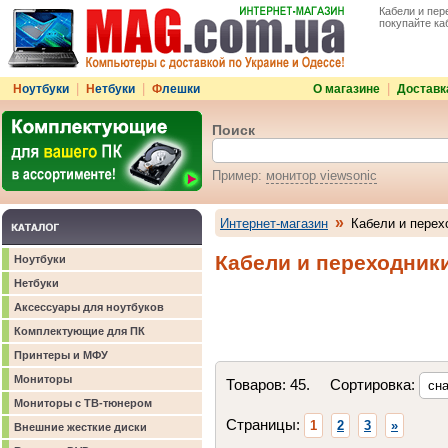
Кабели и пер
покупайте ка
|
|
|
Н
оутбуки
Н
етбуки
Ф
лешки
О магазине
Доставк
Поиск
Пример:
монитор viewsonic
»
Интернет-магазин
Кабели и перех
Кабели и переходник
Ноутбуки
Нетбуки
Аксессуары для ноутбуков
Комплектующие для ПК
Принтеры и МФУ
Мониторы
Товаров: 45. Сортировка:
Мониторы с ТВ-тюнером
Страницы:
1
2
3
»
Внешние жесткие диски