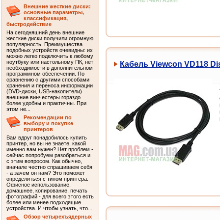
Внешние жесткие диски:
основные параметры,
классификация,
быстродействие
На сегодняшний день внешние
жесткие диски получили огромную
популярность. Преимущества
подобных устройств очевидны: их
можно легко подключить к любому
ноутбуку или настольному ПК, нет
Кабель Viewcon VD118 Di
необходимости в дополнительном
программном обеспечении. По
сравнению с другими способами
хранения и переноса информации
(DVD-диски, USB-накопители)
внешние винчестеры гораздо
более удобны и практичны. При
этом не...
Рекомендации по
выбору и покупке
принтеров
Вам вдруг понадобилось купить
принтер, но вы не знаете, какой
именно вам нужен? Нет проблем -
сейчас попробуем разобраться и
с этим вопросом. Как обычно,
вначале честно спрашиваем себя
- а зачем он нам? Это поможет
определиться с типом принтера.
Офисное использование,
домашнее, копирование, печать
фотографий - для всего этого есть
более или менее подходящие
устройства. И чтобы узнать, что...
Обзор четырехъядерных