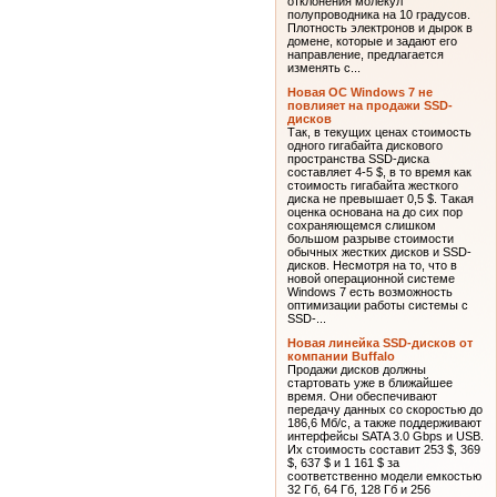
отклонения молекул
полупроводника на 10 градусов.
Плотность электронов и дырок в
домене, которые и задают его
направление, предлагается
изменять с...
Новая ОС Windows 7 не
повлияет на продажи SSD-
дисков
Так, в текущих ценах стоимость
одного гигабайта дискового
пространства SSD-диска
составляет 4-5 $, в то время как
стоимость гигабайта жесткого
диска не превышает 0,5 $. Такая
оценка основана на до сих пор
сохраняющемся слишком
большом разрыве стоимости
обычных жестких дисков и SSD-
дисков. Несмотря на то, что в
новой операционной системе
Windows 7 есть возможность
оптимизации работы системы с
SSD-...
Новая линейка SSD-дисков от
компании Buffalo
Продажи дисков должны
стартовать уже в ближайшее
время. Они обеспечивают
передачу данных со скоростью до
186,6 Мб/с, а также поддерживают
интерфейсы SATA 3.0 Gbps и USB.
Их стоимость составит 253 $, 369
$, 637 $ и 1 161 $ за
соответственно модели емкостью
32 Гб, 64 Гб, 128 Гб и 256