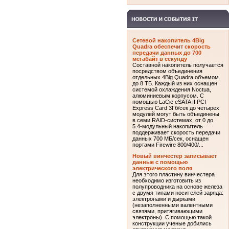
Сетевой накопитель 4Big
Quadra обеспечит скорость
передачи данных до 700
мегабайт в секунду
Составной накопитель получается
посредством объединения
отдельных 4Big Quadra объемом
до 8 ТБ. Каждый из них оснащен
системой охлаждения Noctua,
алюминиевым корпусом. С
помощью LaCie eSATA II PCI
Express Card 3Гб/сек до четырех
модулей могут быть объединены
в семи RAID-системах, от 0 до
5.4-модульный накопитель
поддерживает скорость передачи
данных 700 МБ/сек, оснащен
портами Firewire 800/400/...
Новый винчестер записывает
данные с помощью
электрического поля
Для этого пластину винчестера
необходимо изготовить из
полупроводника на основе железа
с двумя типами носителей заряда:
электронами и дырками
(незаполненными валентными
связями, притягивающими
электроны). С помощью такой
конструкции ученые добились