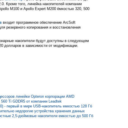
.0. Кроме того, линейка накопителей компании
ollo M100 и Apollo Expert M200 ёмкостью 320, 500
в
входит программное обеспечение ArcSoft
для резервного копирования и восстановления
ионарные накопители будут доступны в следующем
220 долларов в зависимости от модификации.
ессоров линейки Opteron корпорации AMD
 560 Ti GDDR5 от компании Leadtek
200) - первый в мире USB-накопитель емкостью 128 Гб
сительно недорогие устройства хранения данных
остные 2,5-дюймовые накопители емкостью до 500 Гб