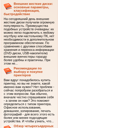
Внешние жесткие диски:
основные параметры,
классификация,
быстродействие
На сегодняшний день внешние
жесткие диски получили огромную
популярность. Преимущества
подобных устройств очевидны: их
можно легко подключить к любому
ноутбуку или настольному ПК, нет
необходимости в дополнительном
программном обеспечении. По
сравнению с другими способами
хранения и переноса информации
(DVD-диски, USB-накопители)
внешние винчестеры гораздо
более удобны и практичны. При
этом не...
Рекомендации по
выбору и покупке
принтеров
Вам вдруг понадобилось купить
принтер, но вы не знаете, какой
именно вам нужен? Нет проблем -
сейчас попробуем разобраться и
с этим вопросом. Как обычно,
вначале честно спрашиваем себя
- а зачем он нам? Это поможет
определиться с типом принтера.
Офисное использование,
домашнее, копирование, печать
фотографий - для всего этого есть
более или менее подходящие
устройства. И чтобы узнать, что...
Обзор четырехъядерных