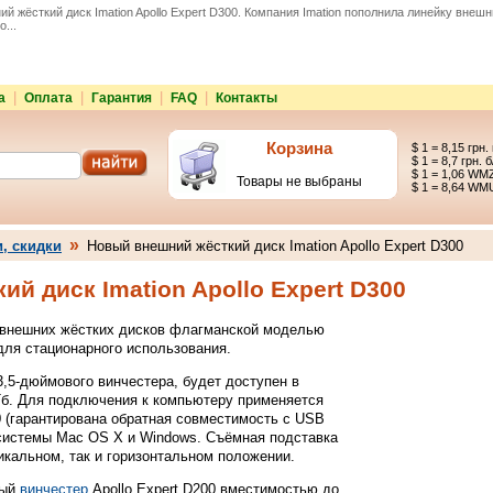
й жёсткий диск Imation Apollo Expert D300. Компания Imation пополнила линейку внеш
...
|
|
|
|
а
Оплата
Гарантия
FAQ
Контакты
Корзина
$ 1 = 8,15 грн.
$ 1 = 8,7 грн. б
$ 1 = 1,06 WM
Товары не выбраны
$ 1 = 8,64 WM
»
и, скидки
Новый внешний жёсткий диск Imation Apollo Expert D300
й диск Imation Apollo Expert D300
у внешних жёстких дисков флагманской моделью
 для стационарного использования.
,5-дюймового винчестера, будет доступен в
 Тб. Для подключения к компьютеру применяется
 (гарантирована обратная совместимость с USB
системы Mac OS X и Windows. Съёмная подставка
икальном, так и горизонтальном положении.
ный
винчестер
Apollo Expert D200 вместимостью до