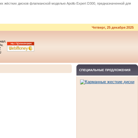
них жёстких дисков флагманской моделью Apollo Expert D300, предназначенной для
Четверг, 25 декабря 2025
 нал.
/н.
Z
U