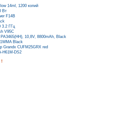
ow 14ml, 1200 копий
0 Вт
wer F14B
ack
 3.2 ГГц
sh V95C
 PA3465(HH), 10,8V, 8800mAh, Black
31WMA Black
ер Grandx CUFM25GRX red
GA-H61M-DS2
!