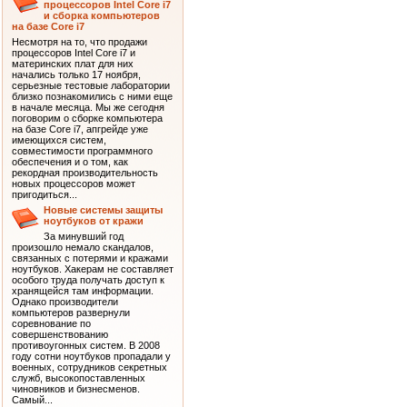
процессоров Intel Core i7
и сборка компьютеров
на базе Core i7
Несмотря на то, что продажи
процессоров Intel Core i7 и
материнских плат для них
начались только 17 ноября,
серьезные тестовые лаборатории
близко познакомились с ними еще
в начале месяца. Мы же сегодня
поговорим о сборке компьютера
на базе Core i7, апгрейде уже
имеющихся систем,
совместимости программного
обеспечения и о том, как
рекордная производительность
новых процессоров может
пригодиться...
Новые системы защиты
ноутбуков от кражи
За минувший год
произошло немало скандалов,
связанных с потерями и кражами
ноутбуков. Хакерам не составляет
особого труда получать доступ к
хранящейся там информации.
Однако производители
компьютеров развернули
соревнование по
совершенствованию
противоугонных систем. В 2008
году сотни ноутбуков пропадали у
военных, сотрудников секретных
служб, высокопоставленных
чиновников и бизнесменов.
Самый...