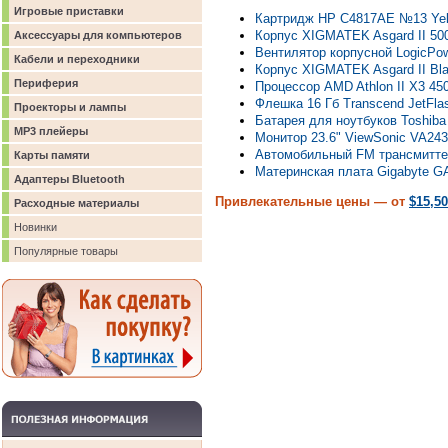
Игровые приставки
Картридж HP C4817AE №13 Yell
Корпус XIGMATEK Asgard II 50
Аксессуары для компьютеров
Вентилятор корпусной LogicPo
Кабели и переходники
Корпус XIGMATEK Asgard II Bl
Периферия
Процессор AMD Athlon II X3 450
Флешка 16 Гб Transcend JetFla
Проекторы и лампы
Батарея для ноутбуков Toshiba
MP3 плейеры
Монитор 23.6" ViewSonic VA24
Автомобильный FM трансмитт
Карты памяти
Материнская плата Gigabyte 
Адаптеры Bluetooth
Привлекательные цены — от
$15,50
Расходные материалы
Новинки
Популярные товары