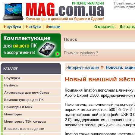
Новый внешни
стационарного
|
|
|
Н
оутбуки
Н
етбуки
Ф
лешки
О магазине
Доставк
Поиск
Пример:
windows 7
»
Интернет-магазин
Новости, акци
Новый внешний жёстки
Ноутбуки
Нетбуки
Компания Imation пополнила линейк
Аксессуары для ноутбуков
Apollo Expert D300, предназначенной
Комплектующие для ПК
Накопитель, выполненный на основе 3
Принтеры и МФУ
версиях вместимостью 500 Гб, 1 и 2
высокоскоростной интерфейс USB 3.0
Мониторы
2.0); поддерживаются операционные 
Мониторы с ТВ-тюнером
позволяет размещать диск как в верт
Внешние жесткие диски
Imation также анонсировала настоль