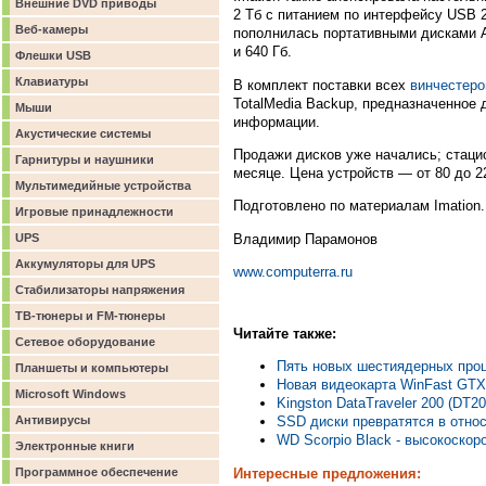
Внешние DVD приводы
2 Тб с питанием по интерфейсу USB 2
Веб-камеры
пополнилась портативными дисками Ap
и 640 Гб.
Флешки USB
Клавиатуры
В комплект поставки всех
винчестеро
TotalMedia Backup, предназначенное 
Мыши
информации.
Акустические системы
Продажи дисков уже начались; стац
Гарнитуры и наушники
месяце. Цена устройств — от 80 до 
Мультимедийные устройства
Подготовлено по материалам Imation.
Игровые принадлежности
Владимир Парамонов
UPS
Аккумуляторы для UPS
www.computerra.ru
Стабилизаторы напряжения
ТВ-тюнеры и FM-тюнеры
Читайте также:
Сетевое оборудование
Пять новых шестиядерных проц
Планшеты и компьютеры
Новая видеокарта WinFast GTX
Microsoft Windows
Kingston DataTraveler 200 (DT
Антивирусы
SSD диски превратятся в отно
WD Scorpio Black - высокоскор
Электронные книги
Интересные предложения:
Программное обеспечение