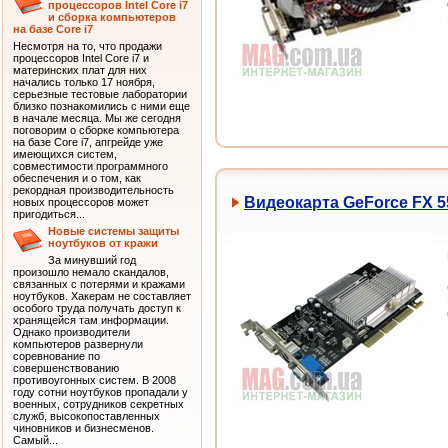
процессоров Intel Core i7
и сборка компьютеров
на базе Core i7
Несмотря на то, что продажи
процессоров Intel Core i7 и
материнских плат для них
начались только 17 ноября,
серьезные тестовые лаборатории
близко познакомились с ними еще
в начале месяца. Мы же сегодня
поговорим о сборке компьютера
на базе Core i7, апгрейде уже
имеющихся систем,
совместимости программного
обеспечения и о том, как
рекордная производительность
Видеокарта GeForce FX 5
новых процессоров может
пригодиться...
Новые системы защиты
ноутбуков от кражи
За минувший год
произошло немало скандалов,
связанных с потерями и кражами
ноутбуков. Хакерам не составляет
особого труда получать доступ к
хранящейся там информации.
Однако производители
компьютеров развернули
соревнование по
совершенствованию
противоугонных систем. В 2008
году сотни ноутбуков пропадали у
военных, сотрудников секретных
служб, высокопоставленных
чиновников и бизнесменов.
Самый...