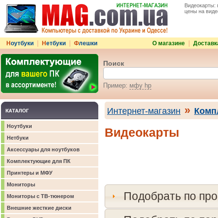
Видеокарты:
цены на
виде
|
|
|
Н
оутбуки
Н
етбуки
Ф
лешки
О магазине
Доставк
Поиск
Пример:
мфу hp
»
Интернет-магазин
Комп
Ноутбуки
Видеокарты
Нетбуки
Аксессуары для ноутбуков
Комплектующие для ПК
Принтеры и МФУ
Мониторы
Подобрать по пр
Мониторы с ТВ-тюнером
Внешние жесткие диски