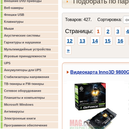
Подобрать по па
Внешние DVD приводы
Веб-камеры
Флешки USB
Товаров: 427. Сортировка:
Клавиатуры
Мыши
Страницы:
1
2
3
4
Акустические системы
12
13
14
15
16
Гарнитуры и наушники
»
Мультимедийные устройства
Игровые принадлежности
UPS
Аккумуляторы для UPS
Видеокарта Inno3D 9800GT
Стабилизаторы напряжения
ТВ-тюнеры и FM-тюнеры
Сетевое оборудование
Планшеты и компьютеры
Microsoft Windows
Антивирусы
Электронные книги
Программное обеспечение