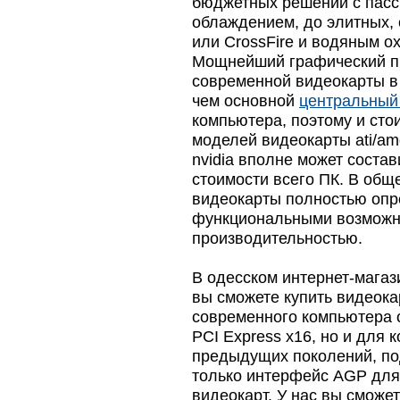
бюджетных решений с пас
облаждением, до элитных, 
или CrossFire и водяным о
Мощнейший графический п
современной видеокарты в
чем основной
центральный
компьютера, поэтому и сто
моделей видеокарты ati/a
nvidia вполне может соста
стоимости всего ПК. В общ
видеокарты полностью опр
функциональными возможн
производительностью.
В одесском интернет-магаз
вы сможете купить видеока
современного компьютера 
PCI Express x16, но и для
предыдущих поколений, п
только интерфейс AGP дл
видеокарт. У нас вы сможет