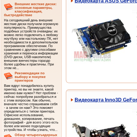
Видеокарта ASUS GeForce
Внешние жесткие диски:
основные параметры,
классификация,
быстродействие
На сегодняшний день внешние
жесткие диски получили огромную
популярность. Преимущества
подобных устройств очевидны: их
можно легко подключить к любому
ноутбуку или настольному ПК, нет
необходимости в дополнительном
программном обеспечении. По
сравнению с другими способами
хранения и переноса информации
(DVD-диски, USB-накопители)
внешние винчестеры гораздо
более удобны и практичны. При
этом не...
Рекомендации по
выбору и покупке
принтеров
Вам вдруг понадобилось купить
принтер, но вы не знаете, какой
именно вам нужен? Нет проблем -
сейчас попробуем разобраться и
Видеокарта Inno3D GeFor
с этим вопросом. Как обычно,
вначале честно спрашиваем себя
- а зачем он нам? Это поможет
определиться с типом принтера.
Офисное использование,
домашнее, копирование, печать
фотографий - для всего этого есть
более или менее подходящие
устройства. И чтобы узнать, что...
Обзор четырехъядерных