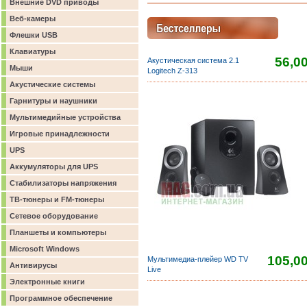
Внешние DVD приводы
Веб-камеры
Флешки USB
Клавиатуры
56,0
Акустическая система 2.1
Мыши
Logitech Z-313
Акустические системы
Гарнитуры и наушники
Мультимедийные устройства
Игровые принадлежности
UPS
Аккумуляторы для UPS
Стабилизаторы напряжения
ТВ-тюнеры и FM-тюнеры
Сетевое оборудование
Планшеты и компьютеры
Microsoft Windows
105,0
Мультимедиа-плейер WD TV
Антивирусы
Live
Электронные книги
Программное обеспечение