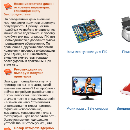
Внешние жесткие диски:
основные параметры,
классификация,
быстродействие
На сегодняшний день внешние
жесткие диски получили огромную
популярность. Преимущества
подобных устройств очевидны: их
можно легко подключить к любому
ноутбуку или настольному ПК, нет
необходимости в дополнительном
программном обеспечении. По
сравнению с другими способами
хранения и переноса информации
Комплектующие для ПК
При
(DVD-диски, USB-накопители)
внешние винчестеры гораздо
более удобны и практичны. При
этом не...
Рекомендации по
выбору и покупке
принтеров
Вам вдруг понадобилось купить
принтер, но вы не знаете, какой
именно вам нужен? Нет проблем -
сейчас попробуем разобраться и
с этим вопросом. Как обычно,
вначале честно спрашиваем себя
- а зачем он нам? Это поможет
определиться с типом принтера.
Мониторы с ТВ-тюнером
Внешние
Офисное использование,
домашнее, копирование, печать
фотографий - для всего этого есть
более или менее подходящие
устройства. И чтобы узнать, что...
Обзор четырехъядерных