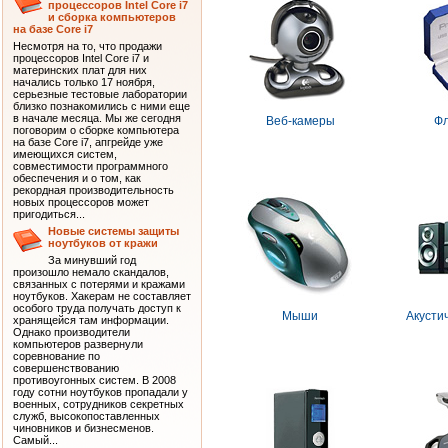
процессоров Intel Core i7
и сборка компьютеров
на базе Core i7
Несмотря на то, что продажи
процессоров Intel Core i7 и
материнских плат для них
начались только 17 ноября,
серьезные тестовые лаборатории
близко познакомились с ними еще
в начале месяца. Мы же сегодня
Веб-камеры
Ф
поговорим о сборке компьютера
на базе Core i7, апгрейде уже
имеющихся систем,
совместимости программного
обеспечения и о том, как
рекордная производительность
новых процессоров может
пригодиться...
Новые системы защиты
ноутбуков от кражи
За минувший год
произошло немало скандалов,
связанных с потерями и кражами
ноутбуков. Хакерам не составляет
особого труда получать доступ к
Мыши
Акусти
хранящейся там информации.
Однако производители
компьютеров развернули
соревнование по
совершенствованию
противоугонных систем. В 2008
году сотни ноутбуков пропадали у
военных, сотрудников секретных
служб, высокопоставленных
чиновников и бизнесменов.
Самый...