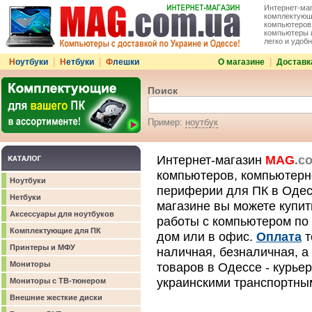
Интернет-маг
комплектующи
компьютеров 
компьютеры и
легко и удобн
|
|
|
Н
оутбуки
Н
етбуки
Ф
лешки
О магазине
Доставк
Поиск
Пример:
ноутбук
Интернет-магазин
MAG
.c
компьютеров, компьютерн
Ноутбуки
периферии для ПК в Одесс
Нетбуки
магазине вы можете купит
Аксессуары для ноутбуков
работы с компьютером по
Комплектующие для ПК
дом или в офис.
Оплата
т
Принтеры и МФУ
наличная, безналичная, 
Мониторы
товаров в Одессе - курьер
украинскими транспортны
Мониторы с ТВ-тюнером
Внешние жесткие диски